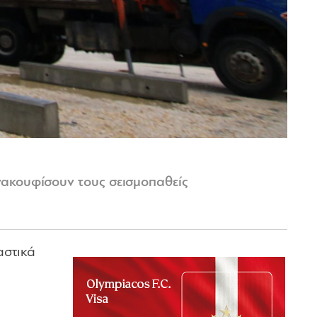
νακουφίσουν τους σεισμοπαθείς
αστικά