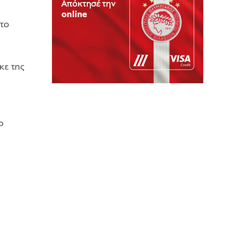
το
κε της
ο