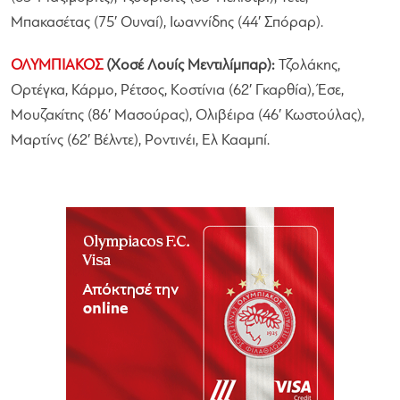
Μπακασέτας (75′ Ουναί), Ιωαννίδης (44′ Σπόραρ).
ΟΛΥΜΠΙΑΚΟΣ
(Χοσέ Λουίς Μεντιλίμπαρ):
Τζολάκης,
Ορτέγκα, Κάρμο, Ρέτσος, Κοστίνια (62′ Γκαρθία), Έσε,
Μουζακίτης (86′ Μασούρας), Ολιβέιρα (46′ Κωστούλας),
Μαρτίνς (62′ Βέλντε), Ροντινέι, Ελ Κααμπί.