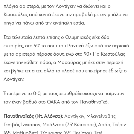
πλάγια αριστερά, με τον Λοντίγκιν να διώχνει και ο
Κωστούλας από κοντά έκανε την προβολή με την μπάλα να
πηγαίνει πάνω από την αντίπαλη εστία.
Στα τελευταία λεπτά επίσης ο Ολυμπιακός είχε δύο
ευκαιρίες, στο 90′ το σουτ του Ροντινέι έξω από την περιοχή
με το αριστερό πέρασε άουτ, ενώ στο 90+1′ ο Κωστούλας
έκανε την κάθετη πάσα, ο Μασούρας μπήκε στην περιοχή
και βγήκε τετ α τετ, αλλά το πλασέ που επιχείρησε έδιωξε ο
Λοντίγκιν.
Έτσι έμεινε το 0-0, με τους «ερυθρόλευκους» να παίρνουν
τον έναν βαθμό στο ΟΑΚΑ από τον Παναθηναϊκό.
Παναθηναϊκός (Ντ. Αλόνσο):
Λοντίγκιν, Μλαντένοβιτς,
Γεντβάι, Ίνγκασον, Μπάλντοκ (75′ Κώτσιρας), Αράο, Τσέριν
(65′ Μαξίμοβιτς), Τζούρισιτς (65′ Πελίστρι), Τετέ,