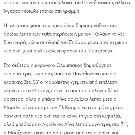
περάσει και τον τερματοφύλακα του Παναθηναϊκού, αλλά ο
Ίνγκασον έδιωξε επάνω στη γραμμή.
Η τελευταία φάση του ημιχρόνου δημιουργήθηκε στο
πρώτο λεπτό των καθυστερήσεων, με τον Τζολάκη να λέει
δύο φορές «όχι» σε πλασέ του Σπόραρ μέσα από τη μικρή
περιοχή, μετά από εκτέλεση φάουλ του Μπακασέτα.
Στο δεύτερο ημίχρονο ο Ολυμπιακός δημιούργησε
περισσότερες ευκαιρίες από τον Παναθηναϊκό και πιο
κλασικές. Στο 55′ ο Μουζακίτης «γέμισε» από εκτέλεση
κόρνερ και ο Μαρτίνς έκανε το σουτ από πλάγια θέση
αριστερά, αλλά η μπάλα πήγε άουτ. Ένα λεπτό μετά ο
Μαρτίνς σέντραρε με τον Ελ Κααμπί να είναι μόνος μέσα
στην αντίπαλη περιοχή και να κάνει τη γυριστή κεφαλιά,
αλλά μπλόκαρε ο Λοντίγκιν. Λίγα λεπτά αργότερα, στο 71′,
ο Μουζακίτης έκανε το σουτ μέσα από την περιοχή και