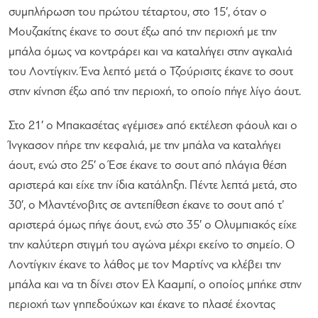
συμπλήρωση του πρώτου τέταρτου, στο 15′, όταν ο
Μουζακίτης έκανε το σουτ έξω από την περιοχή με την
μπάλα όμως να κοντράρει και να καταλήγει στην αγκαλιά
του Λοντίγκιν. Ένα λεπτό μετά ο Τζούρισιτς έκανε το σουτ
στην κίνηση έξω από την περιοχή, το οποίο πήγε λίγο άουτ.
Στο 21′ ο Μπακασέτας «γέμισε» από εκτέλεση φάουλ και ο
Ίνγκασον πήρε την κεφαλιά, με την μπάλα να καταλήγει
άουτ, ενώ στο 25′ ο Έσε έκανε το σουτ από πλάγια θέση
αριστερά και είχε την ίδια κατάληξη. Πέντε λεπτά μετά, στο
30′, ο Μλαντένοβιτς σε αντεπίθεση έκανε το σουτ από τ’
αριστερά όμως πήγε άουτ, ενώ στο 35′ ο Ολυμπιακός είχε
την καλύτερη στιγμή του αγώνα μέχρι εκείνο το σημείο. Ο
Λοντίγκιν έκανε το λάθος με τον Μαρτίνς να κλέβει την
μπάλα και να τη δίνει στον Ελ Κααμπί, ο οποίος μπήκε στην
περιοχή των γηπεδούχων και έκανε το πλασέ έχοντας