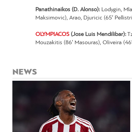
Panathinaikos (D. Alonso):
Lodygin, Mlad
Maksimovic), Arao, Djuricic (65′ Pellistr
OLYMPIACOS
(Jose Luis Mendilibar):
Tz
Mouzakitis (86′ Masouras), Oliveira (46′
NEWS