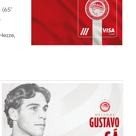
 (65′
.
Hezze,