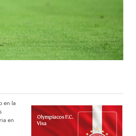
o en la
s
ria en