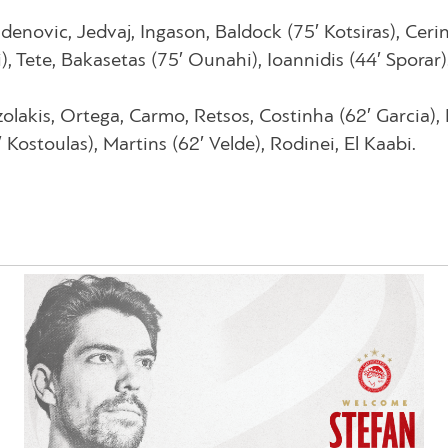
enovic, Jedvaj, Ingason, Baldock (75′ Kotsiras), Cerin
i), Tete, Bakasetas (75′ Ounahi), Ioannidis (44′ Sporar)
olakis, Ortega, Carmo, Retsos, Costinha (62′ Garcia), 
 Kostoulas), Martins (62′ Velde), Rodinei, El Kaabi.