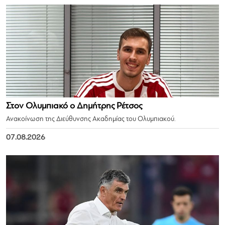
Στον Ολυμπιακό ο Δημήτρης Ρέτσος
Ανακοίνωση της Διεύθυνσης Ακαδημίας του Ολυμπιακού.
07.08.2026