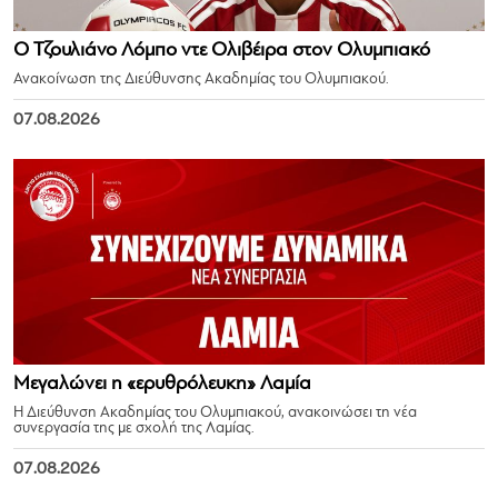
Ο Τζουλιάνο Λόμπο ντε Ολιβέιρα στον Ολυμπιακό
Ανακοίνωση της Διεύθυνσης Ακαδημίας του Ολυμπιακού.
07.08.2026
Μεγαλώνει η «ερυθρόλευκη» Λαμία
Η Διεύθυνση Ακαδημίας του Ολυμπιακού, ανακοινώσει τη νέα
συνεργασία της με σχολή της Λαμίας.
07.08.2026