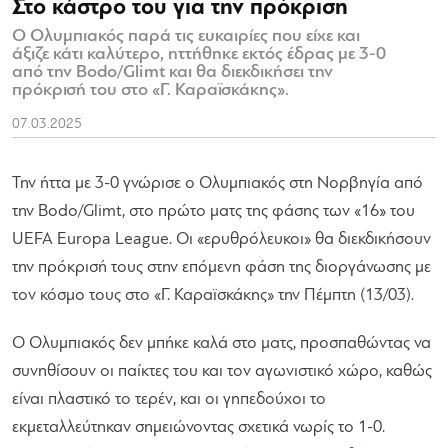
Στο κάστρο του για την πρόκριση
Ο Ολυμπιακός παρά τις ευκαιρίες που είχε και
άξιζε κάτι καλύτερο, ηττήθηκε εκτός έδρας με 3-0
από την Bodo/Glimt και θα διεκδικήσει την
πρόκρισή του στο «Γ. Καραϊσκάκης».
07.03.2025
Την ήττα με 3-0 γνώρισε ο Ολυμπιακός στη Νορβηγία από
την Bodo/Glimt, στο πρώτο ματς της φάσης των «16» του
UEFA Europa League. Οι «ερυθρόλευκοι» θα διεκδικήσουν
την πρόκρισή τους στην επόμενη φάση της διοργάνωσης με
τον κόσμο τους στο «Γ. Καραϊσκάκης» την Πέμπτη (13/03).
Ο Ολυμπιακός δεν μπήκε καλά στο ματς, προσπαθώντας να
συνηθίσουν οι παίκτες του και τον αγωνιστικό χώρο, καθώς
είναι πλαστικό το τερέν, και οι γηπεδούχοι το
εκμεταλλεύτηκαν σημειώνοντας σχετικά νωρίς το 1-0.