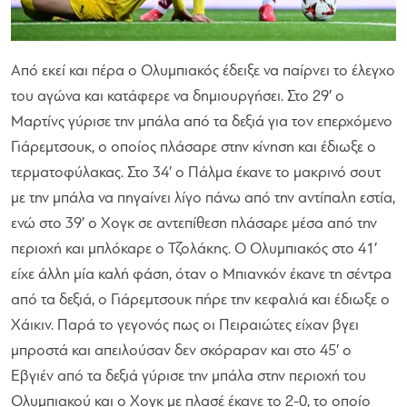
Από εκεί και πέρα ο Ολυμπιακός έδειξε να παίρνει το έλεγχο
του αγώνα και κατάφερε να δημιουργήσει. Στο 29′ ο
Μαρτίνς γύρισε την μπάλα από τα δεξιά για τον επερχόμενο
Γιάρεμτσουκ, ο οποίος πλάσαρε στην κίνηση και έδιωξε ο
τερματοφύλακας. Στο 34′ ο Πάλμα έκανε το μακρινό σουτ
με την μπάλα να πηγαίνει λίγο πάνω από την αντίπαλη εστία,
ενώ στο 39′ ο Χογκ σε αντεπίθεση πλάσαρε μέσα από την
περιοχή και μπλόκαρε ο Τζολάκης. Ο Ολυμπιακός στο 41′
είχε άλλη μία καλή φάση, όταν ο Μπιανκόν έκανε τη σέντρα
από τα δεξιά, ο Γιάρεμτσουκ πήρε την κεφαλιά και έδιωξε ο
Χάικιν. Παρά το γεγονός πως οι Πειραιώτες είχαν βγει
μπροστά και απειλούσαν δεν σκόραραν και στο 45′ ο
Εβγιέν από τα δεξιά γύρισε την μπάλα στην περιοχή του
Ολυμπιακού και ο Χογκ με πλασέ έκανε το 2-0, το οποίο