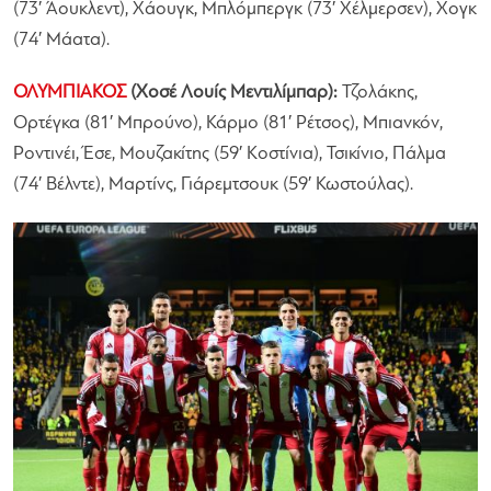
(73′ Άουκλεντ), Χάουγκ, Μπλόμπεργκ (73′ Χέλμερσεν), Χογκ
(74′ Μάατα).
ΟΛΥΜΠΙΑΚΟΣ
(Χοσέ Λουίς Μεντιλίμπαρ):
Τζολάκης,
Ορτέγκα (81′ Μπρούνο), Κάρμο (81′ Ρέτσος), Μπιανκόν,
Ροντινέι, Έσε, Μουζακίτης (59′ Κοστίνια), Τσικίνιο, Πάλμα
(74′ Βέλντε), Μαρτίνς, Γιάρεμτσουκ (59′ Κωστούλας).