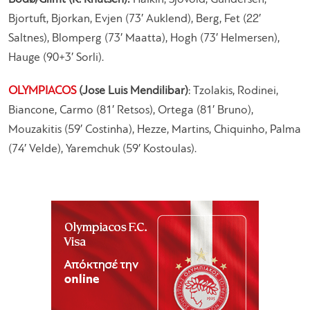
Bjortuft, Bjorkan, Evjen (73′ Auklend), Berg, Fet (22′
Saltnes), Blomperg (73′ Maatta), Hogh (73′ Helmersen),
Hauge (90+3′ Sorli).
OLYMPIACOS
(Jose Luis Mendilibar)
: Tzolakis, Rodinei,
Biancone, Carmo (81′ Retsos), Ortega (81′ Bruno),
Mouzakitis (59′ Costinha), Hezze, Martins, Chiquinho, Palma
(74′ Velde), Yaremchuk (59′ Kostoulas).