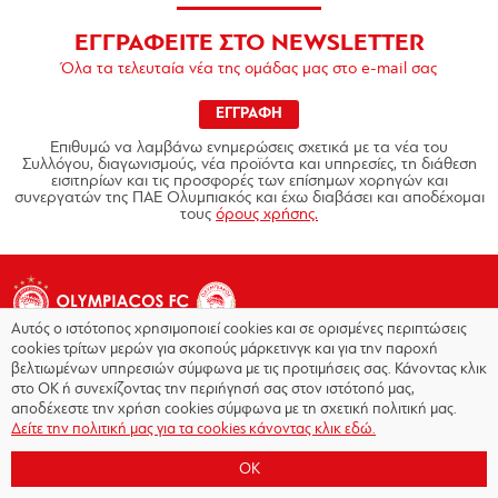
ΕΓΓΡΑΦΕΙΤΕ ΣΤΟ NEWSLETTER
Όλα τα τελευταία νέα της ομάδας μας στο e-mail σας
ΕΓΓΡΑΦΗ
Επιθυμώ να λαμβάνω ενημερώσεις σχετικά με τα νέα του
Συλλόγου, διαγωνισμούς, νέα προϊόντα και υπηρεσίες, τη διάθεση
εισιτηρίων και τις προσφορές των επίσημων χορηγών και
συνεργατών της ΠΑΕ Ολυμπιακός και έχω διαβάσει και αποδέχομαι
τους
όρους χρήσης.
Αυτός ο ιστότοπος χρησιμοποιεί cookies και σε ορισμένες περιπτώσεις
cookies τρίτων μερών για σκοπούς μάρκετινγκ και για την παροχή
βελτιωμένων υπηρεσιών σύμφωνα με τις προτιμήσεις σας. Κάνοντας κλικ
στο OK ή συνεχίζοντας την περιήγησή σας στον ιστότοπό μας,
Copyright © 2026 - Olympiacos.org
αποδέχεστε την χρήση cookies σύμφωνα με τη σχετική πολιτική μας.
Δείτε την πολιτική μας για τα cookies κάνοντας κλικ εδώ.
Όροι χρήσης
|
Πολιτική Απορρήτου
|
Πολιτική
Cookies
|
OK
Επικοινωνία