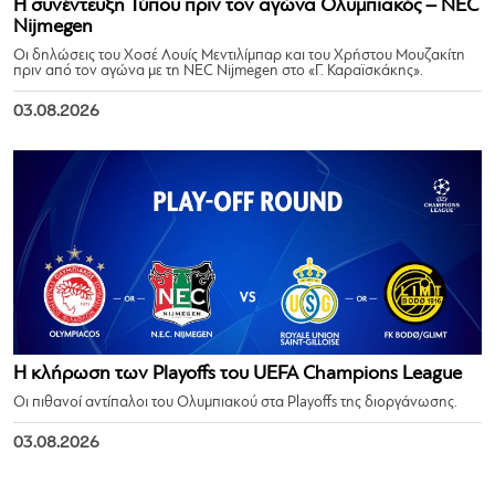
Η συνέντευξη Τύπου πριν τον αγώνα Ολυμπιακός – NEC
Nijmegen
Οι δηλώσεις του Χοσέ Λουίς Μεντιλίμπαρ και του Χρήστου Μουζακίτη
πριν από τον αγώνα με τη NEC Nijmegen στο «Γ. Καραϊσκάκης».
03.08.2026
Η κλήρωση των Playoffs του UEFA Champions League
Οι πιθανοί αντίπαλοι του Ολυμπιακού στα Playoffs της διοργάνωσης.
03.08.2026