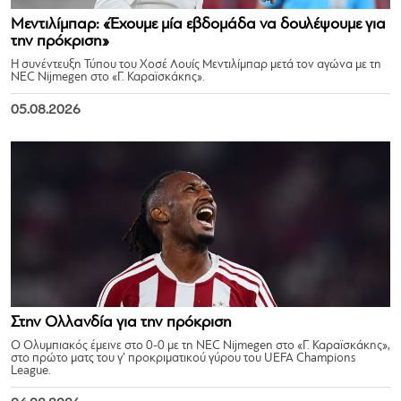
Μεντιλίμπαρ: «Έχουμε μία εβδομάδα να δουλέψουμε για
την πρόκριση»
Η συνέντευξη Τύπου του Χοσέ Λουίς Μεντιλίμπαρ μετά τον αγώνα με τη
NEC Nijmegen στο «Γ. Καραϊσκάκης».
05.08.2026
Στην Ολλανδία για την πρόκριση
Ο Ολυμπιακός έμεινε στο 0-0 με τη NEC Nijmegen στο «Γ. Καραϊσκάκης»,
στο πρώτο ματς του γ’ προκριματικού γύρου του UEFA Champions
League.