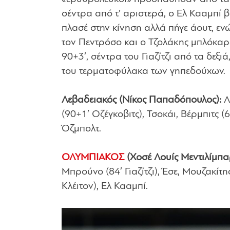
σέντρα από τ’ αριστερά, ο Ελ Κααμπί 
πλασέ στην κίνηση αλλά πήγε άουτ, ενώ
τον Πεντρόσο και ο Τζολάκης μπλόκαρε
90+3′, σέντρα του Γιαζίτζι από τα δεξι
του τερματοφύλακα των γηπεδούχων.
Λεβαδειακός (Νίκος Παπαδόπουλος):
Λ
(90+1′ Οζέγκοβιτς), Τσοκάι, Βέρμπιτς (
Όζμπολτ.
ΟΛΥΜΠΙΑΚΟΣ
(Χοσέ Λουίς Μεντιλίμπα
Μπρούνο (84′ Γιαζίτζι), Έσε, Μουζακίτης
Κλέιτον), Ελ Κααμπί.