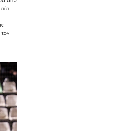
έσα από
ραία
με
 τον