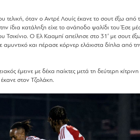
ου τελική, όταν ο Αντρέ Λουίς έκανε το σουτ έξω από 
την ίδια κατάληξη είχε το ανάποδο ψαλίδι του Έσε μ
ου Τσικίνιο. Ο Ελ Κααμπί απείλησε στο 31′ με σουτ έξ
ε αμυντικό και πέρασε κόρνερ ελάχιστα δίπλα από τη
ειακός έμεινε με δέκα παίκτες μετά τη δεύτερη κίτριν
έκανε στον Τζολάκη.