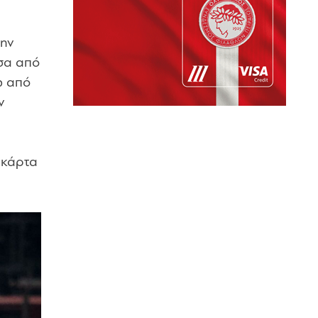
την
έσα από
ω από
ν
η κάρτα