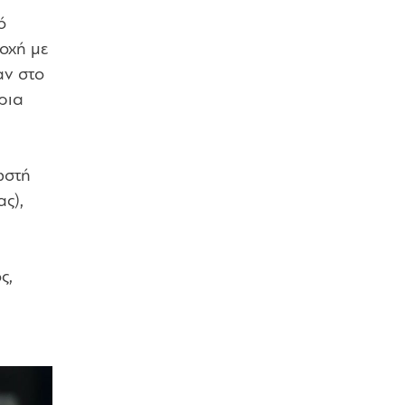
ό
ιοχή με
αν στο
έρια
ωστή
ας),
ς,