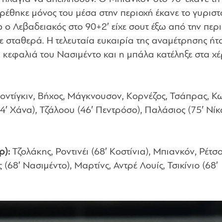
βρέθηκε μόνος του μέσα στην περιοχή έκανε το γυριστ
 ο Λεβαδειακός στο 90+2′ είχε σουτ έξω από την περ
 σταθερά. Η τελευταία ευκαιρία της αναμέτρησης ήτ
ά, κεφαλιά του Νασιμέντο και η μπάλα κατέληξε στα χ
οντίγκιν, Βήχος, Μάγκνουσον, Κορνέζος, Τσάπρας, Κ
64′ Χάνα), Τζάλοου (46′ Πεντρόσο), Παλάσιος (75′ Νίκ
ρ):
Τζολάκης, Ροντινέι (68′ Κοστίνια), Μπιανκόν, Ρέτσο
 (68′ Νασιμέντο), Μαρτίνς, Αντρέ Λουίς, Τσικίνιο (68′