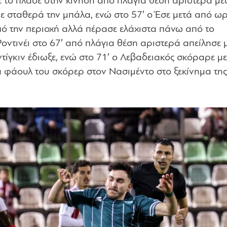
σε το πλασέ στην κίνηση από πλάγια θέση αριστερά μ
ρε σταθερά την μπάλα, ενώ στο 57′ ο Έσε μετά από ω
πό την περιοχή αλλά πέρασε ελάχιστα πάνω από το
οντινέι στο 67′ από πλάγια θέση αριστερά απείλησε 
τίγκιν έδιωξε, ενώ στο 71′ ο Λεβαδειακός σκόραρε με
 φάουλ του σκόρερ στον Νασιμέντο στο ξεκίνημα της