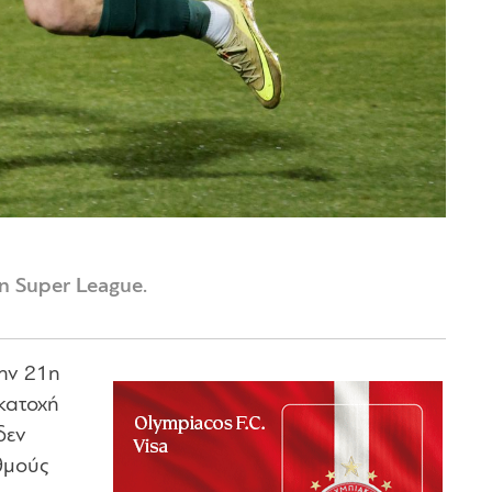
n Super League.
την 21η
 κατοχή
δεν
θμούς