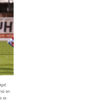
ντρέ
πό τη
α οι