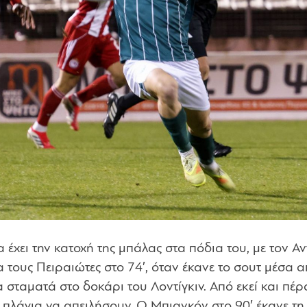
 έχει την κατοχή της μπάλας στα πόδια του, με τον Α
α τους Πειραιώτες στο 74′, όταν έκανε το σουτ μέσα α
 σταματά στο δοκάρι του Λοντίγκιν. Από εκεί και πέρ
λάγια να απειλήσουν. Ο Μπιανκόν στο 90′ έκανε τη