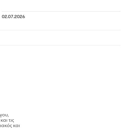
02.07.2026
γου,
και τις
ακός και