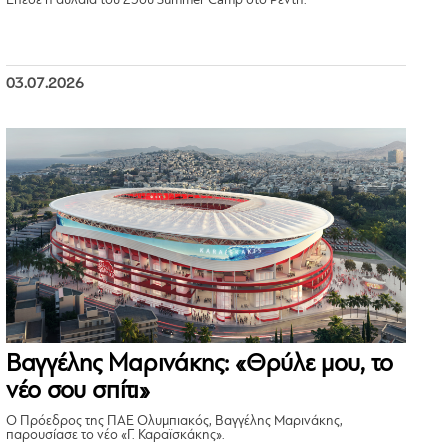
Έπεσε η αυλαία του 25ου Summer Camp στο Ρέντη.
03.07.2026
Βαγγέλης Μαρινάκης: «Θρύλε μου, το
νέο σου σπίτι»
Ο Πρόεδρος της ΠΑΕ Ολυμπιακός, Βαγγέλης Μαρινάκης,
παρουσίασε το νέο «Γ. Καραϊσκάκης».