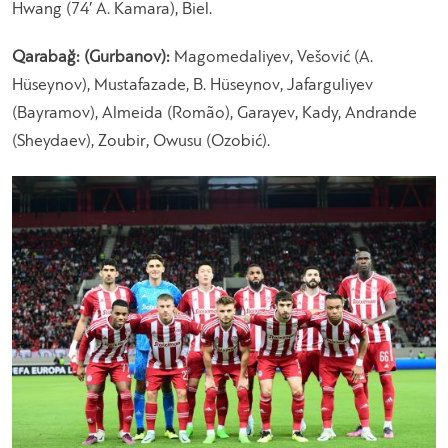
Hwang (74′ A. Kamara), Biel.
Qarabağ: (Gurbanov):
Magomedaliyev, Vešović (A.
Hüseynov), Mustafazade, B. Hüseynov, Jafarguliyev
(Bayramov), Almeida (Romão), Garayev, Kady, Andrande
(Sheydaev), Zoubir, Owusu (Ozobić).