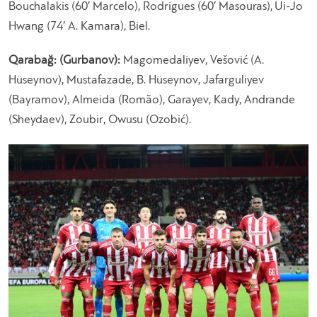
Bouchalakis (60′ Marcelo), Rodrigues (60′ Masouras), Ui-Jo
Hwang (74′ A. Kamara), Biel.
Qarabağ: (Gurbanov):
Magomedaliyev, Vešović (A.
Hüseynov), Mustafazade, B. Hüseynov, Jafarguliyev
(Bayramov), Almeida (Romão), Garayev, Kady, Andrande
(Sheydaev), Zoubir, Owusu (Ozobić).