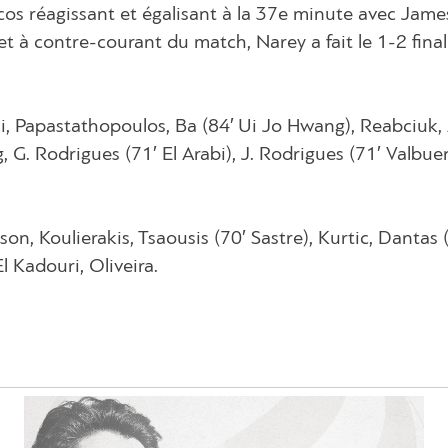
os réagissant et égalisant à la 37e minute avec Jame
 à contre-courant du match, Narey a fait le 1-2 final 
i, Papastathopoulos, Ba (84′ Ui Jo Hwang), Reabciuk, 
 G. Rodrigues (71′ El Arabi), J. Rodrigues (71′ Valbue
son, Koulierakis, Tsaousis (70′ Sastre), Kurtic, Dantas 
l Kadouri, Oliveira.