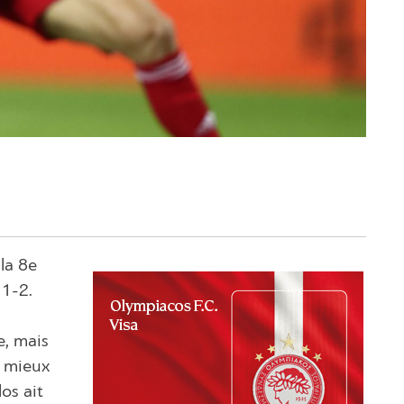
 la 8e
 1-2.
e, mais
e mieux
os ait