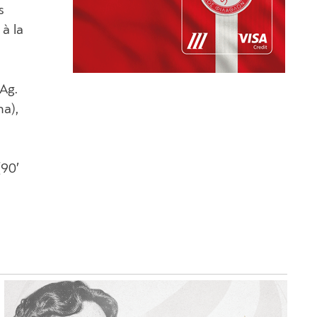
s
à la
Ag.
na),
(90′