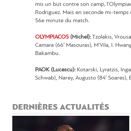
mis un but contre son camp, l’Olympiac
Rodriguez. Mais en seconde mi-temps et
56e minute du match.
OLYMPIACOS
(Michel):
Tzolakis, Vrousa
Camara (66′ Masouras), M’Vila, I. Hwang,
Bakambu.
PAOK (Lucescu):
Kotarski, Lyratzis, Inga
Schwab), Narey, Augusto (84′ Soares), E
DERNIÈRES ACTUALITÉS