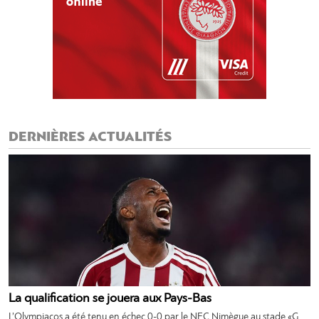
DERNIÈRES ACTUALITÉS
La qualification se jouera aux Pays-Bas
L’Olympiacos a été tenu en échec 0-0 par le NEC Nimègue au stade «G.