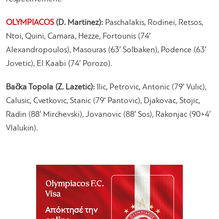
OLYMPIACOS
(D. Martinez):
Paschalakis, Rodinei, Retsos,
Ntoi, Quini, Camara, Hezze, Fortounis (74′
Alexandropoulos), Masouras (63′ Solbaken), Podence (63′
Jovetic), El Kaabi (74′ Porozo).
Bačka Topola (Z. Lazetic):
Ilic, Petrovic, Antonic (79′ Vulic),
Calusic, Cvetkovic, Stanic (79′ Pantovic), Djakovac, Stojic,
Radin (88′ Mirchevski), Jovanovic (88′ Sos), Rakonjac (90+4′
Vlalukin).