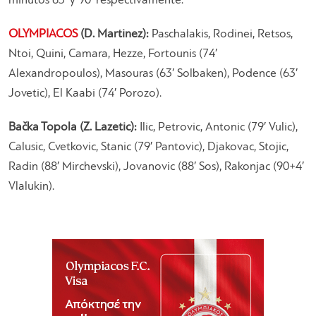
minutos 63′ y 90′ respectivamente.
OLYMPIACOS
(D. Martinez):
Paschalakis, Rodinei, Retsos,
Ntoi, Quini, Camara, Hezze, Fortounis (74′
Alexandropoulos), Masouras (63′ Solbaken), Podence (63′
Jovetic), El Kaabi (74′ Porozo).
Bačka Topola (Z. Lazetic):
Ilic, Petrovic, Antonic (79′ Vulic),
Calusic, Cvetkovic, Stanic (79′ Pantovic), Djakovac, Stojic,
Radin (88′ Mirchevski), Jovanovic (88′ Sos), Rakonjac (90+4′
Vlalukin).