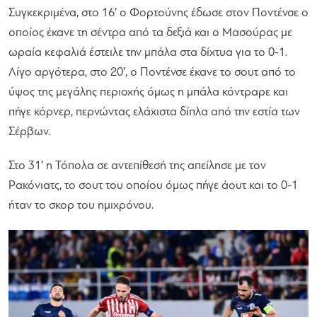
Συγκεκριμένα, στο 16′ ο Φορτούνης έδωσε στον Ποντένσε ο
οποίος έκανε τη σέντρα από τα δεξιά και ο Μασούρας με
ωραία κεφαλιά έστειλε την μπάλα στα δίχτυα για το 0-1.
Λίγο αργότερα, στο 20′, ο Ποντένσε έκανε το σουτ από το
ύψος της μεγάλης περιοχής όμως η μπάλα κόντραρε και
πήγε κόρνερ, περνώντας ελάχιστα δίπλα από την εστία των
Σέρβων.
Στο 31′ η Τόπολα σε αντεπίθεσή της απείλησε με τον
Ρακόνιατς, το σουτ του οποίου όμως πήγε άουτ και το 0-1
ήταν το σκορ του ημιχρόνου.