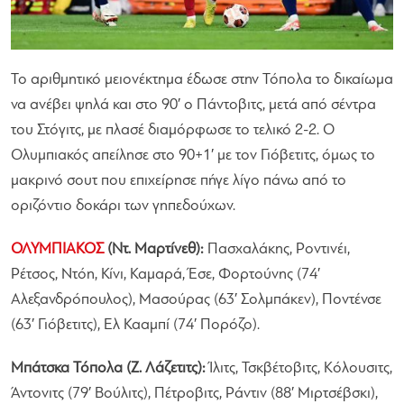
Το αριθμητικό μειονέκτημα έδωσε στην Τόπολα το δικαίωμα
να ανέβει ψηλά και στο 90′ ο Πάντοβιτς, μετά από σέντρα
του Στόγιτς, με πλασέ διαμόρφωσε το τελικό 2-2. Ο
Ολυμπιακός απείλησε στο 90+1′ με τον Γιόβετιτς, όμως το
μακρινό σουτ που επιχείρησε πήγε λίγο πάνω από το
οριζόντιο δοκάρι των γηπεδούχων.
ΟΛΥΜΠΙΑΚΟΣ
(Ντ. Μαρτίνεθ):
Πασχαλάκης, Ροντινέι,
Ρέτσος, Ντόη, Κίνι, Καμαρά, Έσε, Φορτούνης (74′
Αλεξανδρόπουλος), Μασούρας (63′ Σολμπάκεν), Ποντένσε
(63′ Γιόβετιτς), Ελ Κααμπί (74′ Πορόζο).
Μπάτσκα Τόπολα (Ζ. Λάζετιτς):
Ίλιτς, Τσκβέτοβιτς, Κόλουσιτς,
Άντονιτς (79′ Βούλιτς), Πέτροβιτς, Ράντιν (88′ Μιρτσέβσκι),