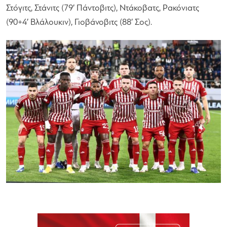
Στόγιτς, Στάνιτς (79′ Πάντοβιτς), Ντάκοβατς, Ρακόνιατς
(90+4′ Βλάλουκιν), Γιοβάνοβιτς (88′ Σος).