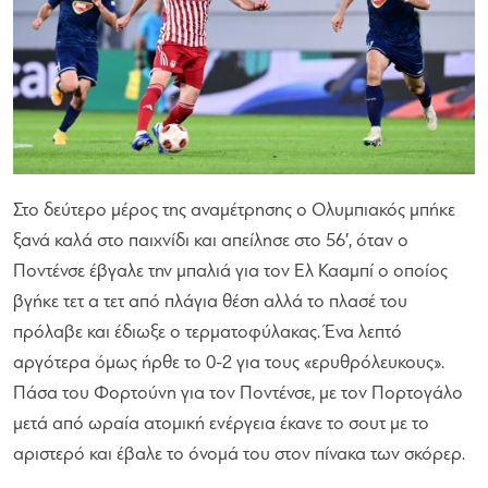
Στο δεύτερο μέρος της αναμέτρησης ο Ολυμπιακός μπήκε
ξανά καλά στο παιχνίδι και απείλησε στο 56′, όταν ο
Ποντένσε έβγαλε την μπαλιά για τον Ελ Κααμπί ο οποίος
βγήκε τετ α τετ από πλάγια θέση αλλά το πλασέ του
πρόλαβε και έδιωξε ο τερματοφύλακας. Ένα λεπτό
αργότερα όμως ήρθε το 0-2 για τους «ερυθρόλευκους».
Πάσα του Φορτούνη για τον Ποντένσε, με τον Πορτογάλο
μετά από ωραία ατομική ενέργεια έκανε το σουτ με το
αριστερό και έβαλε το όνομά του στον πίνακα των σκόρερ.