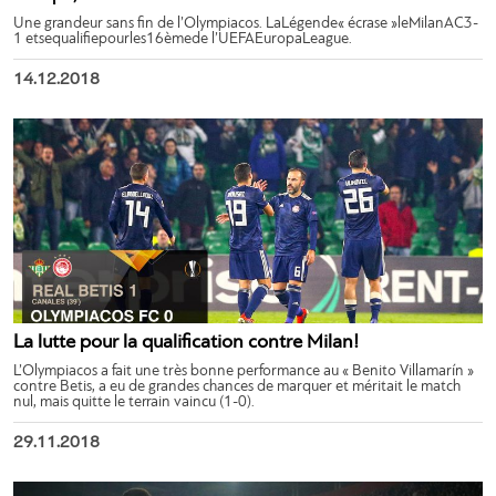
Une grandeur sans fin de l’Olympiacos. LaLégende« écrase »leMilanAC3-
1 etsequalifiepourles16èmede l’UEFAEuropaLeague.
14.12.2018
La lutte pour la qualification contre Milan!
L’Olympiacos a fait une très bonne performance au « Benito Villamarín »
contre Betis, a eu de grandes chances de marquer et méritait le match
nul, mais quitte le terrain vaincu (1-0).
29.11.2018