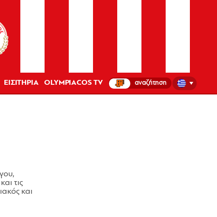
ΕΙΣΙΤΗΡΙΑ
OLYMPIACOS TV
γου,
και τις
ακός και