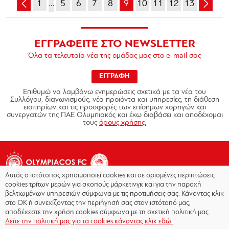
1
…
5
6
7
8
9
10
11
12
13
ΕΓΓΡΑΦΕΙΤΕ ΣΤΟ NEWSLETTER
Όλα τα τελευταία νέα της ομάδας μας στο e-mail σας
ΕΓΓΡΑΦΗ
Επιθυμώ να λαμβάνω ενημερώσεις σχετικά με τα νέα του
Συλλόγου, διαγωνισμούς, νέα προϊόντα και υπηρεσίες, τη διάθεση
εισιτηρίων και τις προσφορές των επίσημων χορηγών και
συνεργατών της ΠΑΕ Ολυμπιακός και έχω διαβάσει και αποδέχομαι
τους
όρους χρήσης.
Αυτός ο ιστότοπος χρησιμοποιεί cookies και σε ορισμένες περιπτώσεις
cookies τρίτων μερών για σκοπούς μάρκετινγκ και για την παροχή
βελτιωμένων υπηρεσιών σύμφωνα με τις προτιμήσεις σας. Κάνοντας κλικ
στο OK ή συνεχίζοντας την περιήγησή σας στον ιστότοπό μας,
Copyright © 2026 - Olympiacos.org
αποδέχεστε την χρήση cookies σύμφωνα με τη σχετική πολιτική μας.
Δείτε την πολιτική μας για τα cookies κάνοντας κλικ εδώ.
Όροι χρήσης
|
Πολιτική Απορρήτου
|
Πολιτική