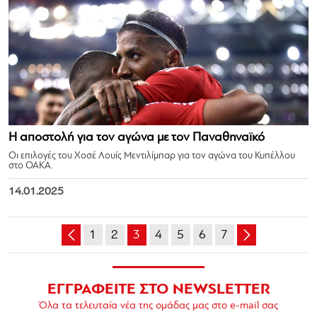
Η αποστολή για τον αγώνα με τον Παναθηναϊκό
Οι επιλογές του Χοσέ Λουίς Μεντιλίμπαρ για τον αγώνα του Κυπέλλου
στο ΟΑΚΑ.
14.01.2025
1
2
3
4
5
6
7
ΕΓΓΡΑΦΕΙΤΕ ΣΤΟ NEWSLETTER
Όλα τα τελευταία νέα της ομάδας μας στο e-mail σας