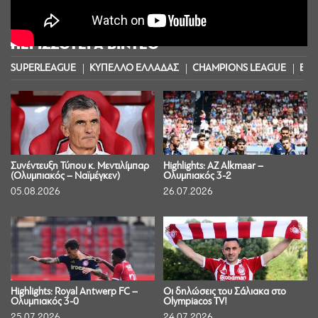
ΠΕΡΙΣΣΟΤΕΡΑ ΒΙΝΤΕΟ
SUPERLEAGUE
ΚΥΠΕΛΛΟ ΕΛΛΑΔΑΣ
CHAMPIONS LEAGUE
EUR
Συνέντευξη Τύπου κ. Μεντιλίμπαρ
Highlights: AZ Alkmaar –
(Ολυμπιακός – Ναϊμέγκεν)
Ολυμπιακός 3-2
05.08.2026
26.07.2026
Highlights: Royal Antwerp FC –
Οι δηλώσεις του Σάλιακα στο
Ολυμπιακός 3-0
Olympiacos TV!
25.07.2026
24.07.2026