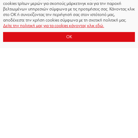
cookies τρίτων μερών για σκοπούς μάρκετινγκ και για την παροχή
βελτιωμένων υπηρεσιών σύμφωνα με τις προτιμήσεις σας. Κάνοντας κλικ
στο OK ή συνεχίζοντας την περιήγησή σας στον ιστότοπό μας,
αποδέχεστε την χρήση cookies σύμφωνα με τη σχετική πολιτική μας.
Δείτε την πολιτική μας για τα cookies κάνοντας κλικ εδώ.
OK
Copyright © 2026 - Olympiacos.org
Όροι χρήσης
|
Πολιτική Απορρήτου
|
Πολιτική
Cookies
|