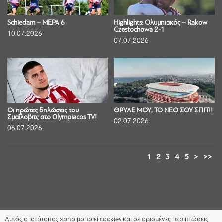
Schiedam – ΜΕΡΑ 6
Highlights: Ολυμπιακός – Rakow
Czestochowa 2-1
10.07.2026
07.07.2026
Οι πρώτες δηλώσεις του
ΘΡΥΛΕ ΜΟΥ, ΤΟ ΝΕΟ ΣΟΥ ΣΠΙΤΙ!
Σμαΐλοβιτς στο Olympiacos TV!
02.07.2026
06.07.2026
1
2
3
4
5
>
>>
Αυτός ο ιστότοπος χρησιμοποιεί cookies και σε ορισμένες περιπτώσεις