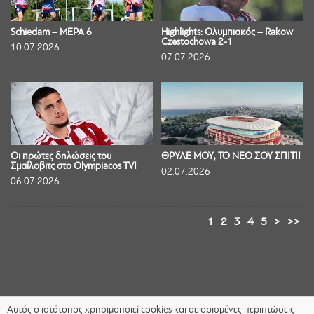
Schiedam – ΜΕΡΑ 6
Highlights: Ολυμπιακός – Rakow
Czestochowa 2-1
10.07.2026
07.07.2026
Οι πρώτες δηλώσεις του
ΘΡΥΛΕ ΜΟΥ, ΤΟ ΝΕΟ ΣΟΥ ΣΠΙΤΙ!
Σμαΐλοβιτς στο Olympiacos TV!
02.07.2026
06.07.2026
1
2
3
4
5
>
>>
Αυτός ο ιστότοπος χρησιμοποιεί cookies και σε ορισμένες περιπτώσεις