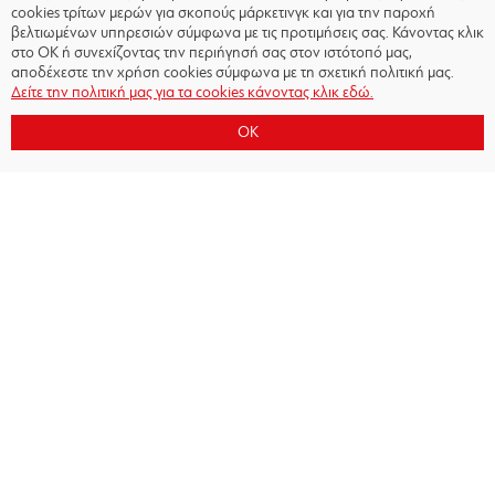
cookies τρίτων μερών για σκοπούς μάρκετινγκ και για την παροχή
βελτιωμένων υπηρεσιών σύμφωνα με τις προτιμήσεις σας. Κάνοντας κλικ
στο OK ή συνεχίζοντας την περιήγησή σας στον ιστότοπό μας,
αποδέχεστε την χρήση cookies σύμφωνα με τη σχετική πολιτική μας.
Δείτε την πολιτική μας για τα cookies κάνοντας κλικ εδώ.
OK
Copyright © 2026 - Olympiacos.org
Όροι χρήσης
|
Πολιτική Απορρήτου
|
Πολιτική
Cookies
|