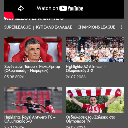
ΠΕΡΙΣΣΟΤΕΡΑ ΒΙΝΤΕΟ
SUPERLEAGUE
ΚΥΠΕΛΛΟ ΕΛΛΑΔΑΣ
CHAMPIONS LEAGUE
EUR
Συνέντευξη Τύπου κ. Μεντιλίμπαρ
Highlights: AZ Alkmaar –
(Ολυμπιακός – Ναϊμέγκεν)
Ολυμπιακός 3-2
05.08.2026
26.07.2026
Highlights: Royal Antwerp FC –
Οι δηλώσεις του Σάλιακα στο
Ολυμπιακός 3-0
Olympiacos TV!
25.07.2026
24.07.2026