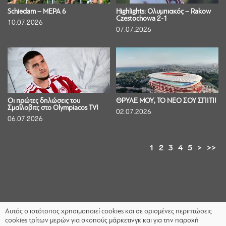
Schiedam – ΜΕΡΑ 6
Highlights: Ολυμπιακός – Rakow
Czestochowa 2-1
10.07.2026
07.07.2026
Οι πρώτες δηλώσεις του
ΘΡΥΛΕ ΜΟΥ, ΤΟ ΝΕΟ ΣΟΥ ΣΠΙΤΙ!
Σμαΐλοβιτς στο Olympiacos TV!
02.07.2026
06.07.2026
1
2
3
4
5
>
>>
Αυτός ο ιστότοπος χρησιμοποιεί cookies και σε ορισμένες περιπτώσεις
cookies τρίτων μερών για σκοπούς μάρκετινγκ και για την παροχή