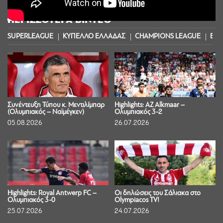
ΠΕΡΙΣΣΟΤΕΡΑ ΒΙΝΤΕΟ
SUPERLEAGUE
ΚΥΠΕΛΛΟ ΕΛΛΑΔΑΣ
CHAMPIONS LEAGUE
EUR
Συνέντευξη Τύπου κ. Μεντιλίμπαρ
Highlights: AZ Alkmaar –
(Ολυμπιακός – Ναϊμέγκεν)
Ολυμπιακός 3-2
05.08.2026
26.07.2026
Highlights: Royal Antwerp FC –
Οι δηλώσεις του Σάλιακα στο
Ολυμπιακός 3-0
Olympiacos TV!
25.07.2026
24.07.2026