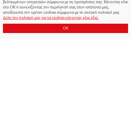
βελτιωμένων υπηρεσιών σύμφωνα με τις προτιμήσεις σας. Κάνοντας κλικ
στο OK ή συνεχίζοντας την περιήγησή σας στον ιστότοπό μας,
αποδέχεστε την χρήση cookies σύμφωνα με τη σχετική πολιτική μας.
Δείτε την πολιτική μας για τα cookies κάνοντας κλικ εδώ.
OK
Copyright © 2026 - Olympiacos.org
Όροι χρήσης
|
Πολιτική Απορρήτου
|
Πολιτική
Cookies
|
Επικοινωνία