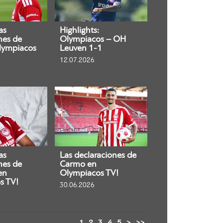
as
Highlights:
nes de
Olympiacos – OH
lympiacos
Leuven 1-1
12.07.2026
as
Las declaraciones de
nes de
Carmo en
en
Olympiacos TV!
s TV!
30.06.2026