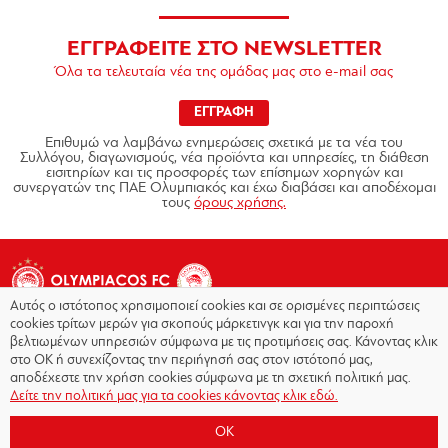
ΕΓΓΡΑΦΕΙΤΕ ΣΤΟ NEWSLETTER
Όλα τα τελευταία νέα της ομάδας μας στο e-mail σας
ΕΓΓΡΑΦΗ
Επιθυμώ να λαμβάνω ενημερώσεις σχετικά με τα νέα του
Συλλόγου, διαγωνισμούς, νέα προϊόντα και υπηρεσίες, τη διάθεση
εισιτηρίων και τις προσφορές των επίσημων χορηγών και
συνεργατών της ΠΑΕ Ολυμπιακός και έχω διαβάσει και αποδέχομαι
τους
όρους χρήσης.
Αυτός ο ιστότοπος χρησιμοποιεί cookies και σε ορισμένες περιπτώσεις
cookies τρίτων μερών για σκοπούς μάρκετινγκ και για την παροχή
βελτιωμένων υπηρεσιών σύμφωνα με τις προτιμήσεις σας. Κάνοντας κλικ
στο OK ή συνεχίζοντας την περιήγησή σας στον ιστότοπό μας,
Copyright © 2026 - Olympiacos.org
αποδέχεστε την χρήση cookies σύμφωνα με τη σχετική πολιτική μας.
Δείτε την πολιτική μας για τα cookies κάνοντας κλικ εδώ.
Όροι χρήσης
|
Πολιτική Απορρήτου
|
Πολιτική
Cookies
|
OK
Επικοινωνία