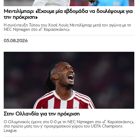
Μεντιλίμπαρ: «Έχουμε μία εβδομάδα να δουλέψουμε για
την πρόκριση»
Η συνέντευξη Τύπου του Χοσέ Λουίς Μεντιλίμπαρ μετά τον αγώνα με τη
NEC Nijmegen στο «Γ. Καραϊσκάκης».
05.08.2026
Στην Ολλανδία για την πρόκριση
Ο Ολυμπιακός έμεινε στο 0-0 με τη NEC Nijmegen στο «Γ. Καραϊσκάκης»,
στο πρώτο ματς του γ’ προκριματικού γύρου του UEFA Champions
League.