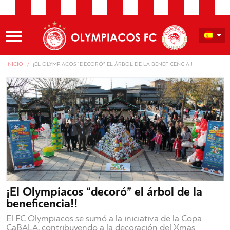
INICIO
¡EL OLYMPIACOS “DECORÓ” EL ÁRBOL DE LA BENEFICENCIA!!
¡El Olympiacos “decoró” el árbol de la
beneficencia!!
El FC Olympiacos se sumó a la iniciativa de la Copa
CaBALA, contribuyendo a la decoración del Xmas