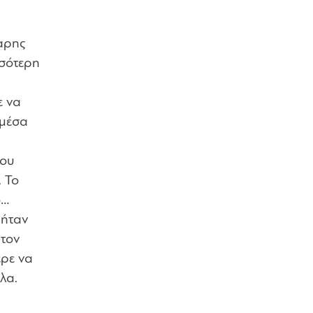
αρης
σσότερη
ε να
 μέσα
του
 Το
ο…
 ήταν
 τον
ερε να
λα.