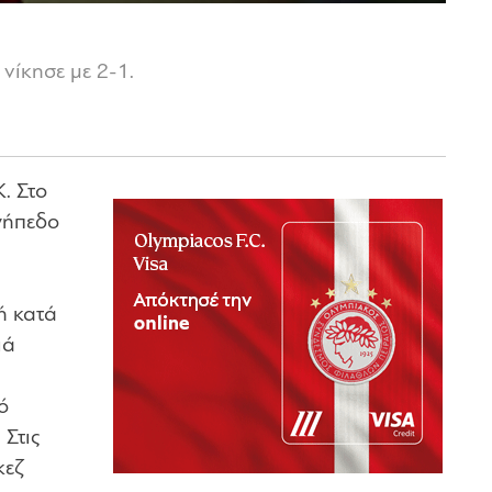
νίκησε με 2-1.
. Στο
γήπεδο
ή κατά
ιά
ό
 Στις
κεζ