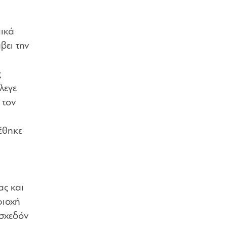
μικά
βει την
ς
λεγε
 τον
έθηκε
ας και
ριοχή
 σχεδόν