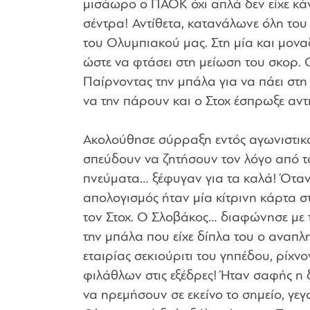
μισάωρο ο ΠΑΟΚ όχι απλά δεν είχε κά
σέντρα! Αντίθετα, κατανάλωνε όλη του 
του Ολυμπιακού μας. Στη μία και μοναδ
ώστε να φτάσει στη μείωση του σκορ. 
Παίρνοντας την μπάλα για να πάει στη
να την πάρουν και ο Στοχ έσπρωξε αντ
Ακολούθησε σύρραξη εντός αγωνιστικ
σπεύδουν να ζητήσουν τον λόγο από το
πνεύματα… ξέφυγαν για τα καλά! Όταν
απολογισμός ήταν μία κίτρινη κάρτα στ
τον Στοχ. Ο Σλοβάκος… διαφώνησε με
την μπάλα που είχε δίπλα του ο αναπλ
εταιρίας σεκιούριτι του γηπέδου, ρίχ
φιλάθλων στις εξέδρες! Ήταν σαφής η
να ηρεμήσουν σε εκείνο το σημείο, γε