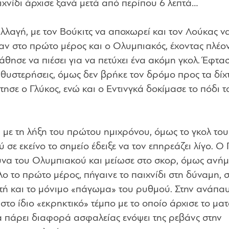
χνίδι άρχισε ξανά μετά από περίπου 6 λεπτά…
λλαγή, με τον Βούκιτς να αποχωρεί και τον Λούκας ν
ναν στο πρώτο μέρος και ο Ολυμπιακός, έχοντας πλέο
θησε να πιέσει για να πετύχει ένα ακόμη γκολ. Έφτα
αθυστερήσεις, όμως δεν βρήκε τον δρόμο προς τα δίχ
ησε ο Γλύκος, ενώ και ο Εντινγκά δοκίμασε το πόδι τ
 με τη λήξη του πρώτου ημιχρόνου, όμως το γκολ του
σε εκείνο το σημείο έδειξε να τον επηρεάζει λίγο. 
υνα του Ολυμπιακού και μείωσε στο σκορ, όμως ανή
ο το πρώτο μέρος, πήγαινε το παιχνίδι στη δύναμη, σ
ητή και το μόνιμο «πάγωμα» του ρυθμού. Στην ανάπαυ
το ίδιο «εκρηκτικό» τέμπο με το οποίο άρχισε το ματ
α πάρει διαφορά ασφαλείας ενόψει της ρεβάνς στην