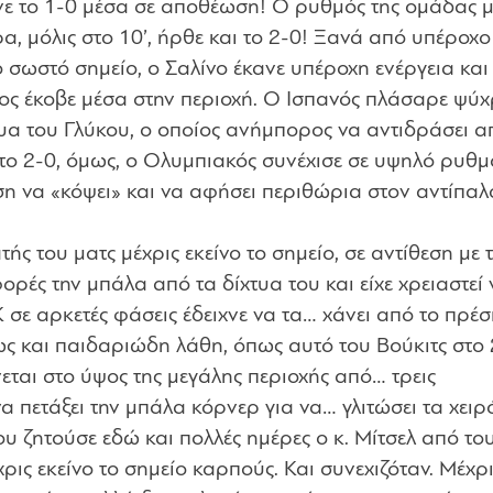
ανε το 1-0 μέσα σε αποθέωση! Ο ρυθμός της ομάδας 
α, μόλις στο 10’, ήρθε και το 2-0! Ξανά από υπέροχο
ο σωστό σημείο, ο Σαλίνο έκανε υπέροχη ενέργεια και
ος έκοβε μέσα στην περιοχή. Ο Ισπανός πλάσαρε ψύχ
χτυα του Γλύκου, ο οποίος ανήμπορος να αντιδράσει 
 το 2-0, όμως, ο Ολυμπιακός συνέχισε σε υψηλό ρυθμ
ση να «κόψει» και να αφήσει περιθώρια στον αντίπαλ
ς του ματς μέχρις εκείνο το σημείο, σε αντίθεση με 
ορές την μπάλα από τα δίχτυα του και είχε χρειαστεί 
σε αρκετές φάσεις έδειχνε να τα… χάνει από το πρέσ
ς και παιδαριώδη λάθη, όπως αυτό του Βούκιτς στο 2
ται στο ύψος της μεγάλης περιοχής από… τρεις
α πετάξει την μπάλα κόρνερ για να… γλιτώσει τα χειρ
υ ζητούσε εδώ και πολλές ημέρες ο κ. Μίτσελ από το
ρις εκείνο το σημείο καρπούς. Και συνεχιζόταν. Μέχρι