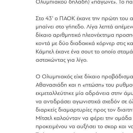
Ολυμπιακού δηλαδή) «πάγωνε». Το παι
Στο 43’ ο ΠΑΟΚ έκανε την πρώτη του α
μπαίνει στο γήπεδο. Λίγα λεπτά απέμε
δίκαιο αριθμητικό πλεονέκτημα προσπά
κοντά με δύο διαδοχικά κόρνερ στις κ
Κάμπελ έκανε ένα σουτ το οποίο σταμάτ
αστοχώντας για λίγο.
Ο Ολυμπιακός είχε δίκαιο προβάδισμα
Αθανασιάδη και η «πτώση» του ρυθμού 
εκμεταλλεύτηκε μία αδράνεια στην άμ
να αντιδράσει αγωνιστικά σχεδόν σε όλ
διαρκείς διαμαρτυρίες προς τον διαιτ
Μίτσελ καλούνταν να φέρει την ομάδα σ
προκειμένου να αυξήσει το σκορ και ν