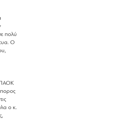
α
ν
σε πολύ
τυα. Ο
ου,
Ο ΠΑΟΚ
μπορος
τις
λα ο κ.
ς,