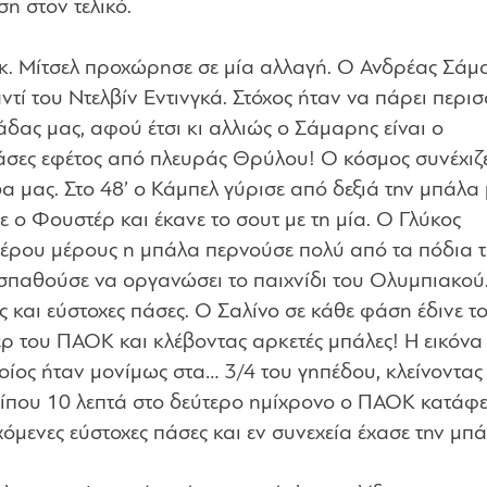
η στον τελικό.
 κ. Μίτσελ προχώρησε σε μία αλλαγή. Ο Ανδρέας Σάμ
ντί του Ντελβίν Εντινγκά. Στόχος ήταν να πάρει περι
άδας μας, αφού έτσι κι αλλιώς ο Σάμαρης είναι ο
πάσες εφέτος από πλευράς Θρύλου! Ο κόσμος συνέχιζ
α μας. Στο 48’ ο Κάμπελ γύρισε από δεξιά την μπάλα
ε ο Φουστέρ και έκανε το σουτ με τη μία. Ο Γλύκος
τέρου μέρους η μπάλα περνούσε πολύ από τα πόδια 
παθούσε να οργανώσει το παιχνίδι του Ολυμπιακού.
ές και εύστοχες πάσες. Ο Σαλίνο σε κάθε φάση έδινε τ
ερ του ΠΑΟΚ και κλέβοντας αρκετές μπάλες! Η εικόνα
ίος ήταν μονίμως στα… 3/4 του γηπέδου, κλείνοντας
ίπου 10 λεπτά στο δεύτερο ημίχρονο ο ΠΑΟΚ κατάφ
όμενες εύστοχες πάσες και εν συνεχεία έχασε την μπά