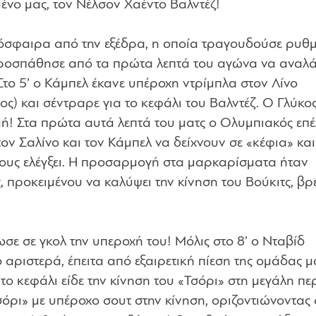
νο μας, τον Νέλσον Χαέντο Βαλντέζ!
τμόσφαιρα από την εξέδρα, η οποία τραγουδούσε ρυθ
ροσπάθησε από τα πρώτα λεπτά του αγώνα να αναλά
Στο 5’ ο Κάμπελ έκανε υπέροχη ντρίμπλα στον Λίνο
ς) και σέντραρε για το κεφάλι του Βαλντέζ. Ο Γλύκο
μή! Στα πρώτα αυτά λεπτά του ματς ο Ολυμπιακός επέ
τον Σαλίνο και τον Κάμπελ να δείχνουν σε «κέφια» και
τους ελέγξει. Η προσαρμογή στα μαρκαρίσματα ήταν
, προκειμένου να καλύψει την κίνηση του Βούκιτς, βρ
ε σε γκολ την υπεροχή του! Μόλις στο 8’ ο Νταβίδ
αριστερά, έπειτα από εξαιρετική πίεση της ομάδας μ
το κεφάλι είδε την κίνηση του «Τσόρι» στη μεγάλη πε
σόρι» με υπέροχο σουτ στην κίνηση, οριζοντιώνοντας