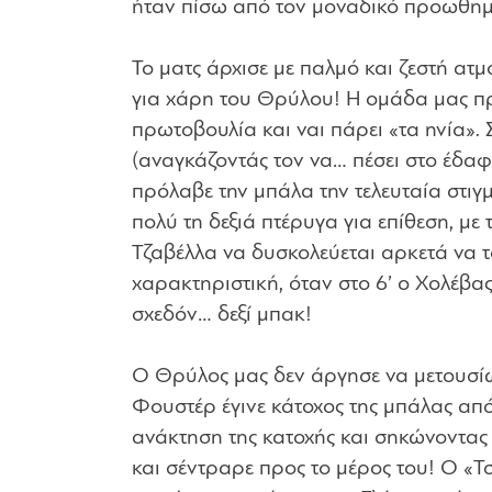
ήταν πίσω από τον μοναδικό προωθημέ
Το ματς άρχισε με παλμό και ζεστή α
για χάρη του Θρύλου! Η ομάδα μας π
πρωτοβουλία και ναι πάρει «τα ηνία». 
(αναγκάζοντάς τον να… πέσει στο έδαφο
πρόλαβε την μπάλα την τελευταία στιγ
πολύ τη δεξιά πτέρυγα για επίθεση, με 
Τζαβέλλα να δυσκολεύεται αρκετά να 
χαρακτηριστική, όταν στο 6’ ο Χολέβας
σχεδόν… δεξί μπακ!
Ο Θρύλος μας δεν άργησε να μετουσίωσ
Φουστέρ έγινε κάτοχος της μπάλας από 
ανάκτηση της κατοχής και σηκώνοντας 
και σέντραρε προς το μέρος του! Ο «Τ