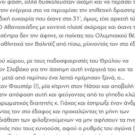
νει φάση, αλλά δυσκολευόταν ακόμη και να περάσει 
την ενέργεια στο να περιορίσει την επιθετική δραστη
ική ευκαιρία που έκανε στο 31’, όμως, είχε αρκετή τ
Ο Αθανασιάδης με κοντινό πλασέ σκόραρε και έκανε τ
 σέντρα δεν την άφηνε, οι παίκτες του Ολυμπιακού θ
ιαθλητικά τον Βαλντέζ από πίσω, ρίχνοντάς τον στο έ
ού χώρου, με τους ποδοσφαιριστές του Θρύλου να
ν Σλοβάκο για την άσχημη αυτή ενέργειά του και τα
 μετά από περίπου ένα λεπτό ηρέμησαν ξανά, ο…
ον Φουστέρ (!), μία κίτρινη στον Νάτχο και αποβολή
 την απόφαση αυτή και φεύγοντας από το γήπεδο κλ
ηρωματικός διαιτητής κ. Γιάχος και έσπρωξε έναν άνδ
νοντας τον στο έδαφος και προκαλώντας τη μήνη των
 διάθεση των φιλοξενούμενων να μην αφήσουν τα πν
γονός που τους ευνοούσε, αφού ο ρυθμός του αγώνα 