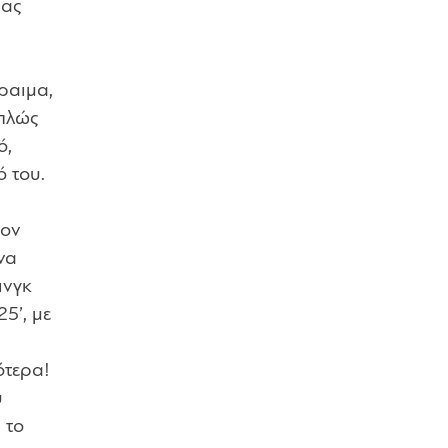
μας
ραιμα,
απλώς
ό,
ό του.
τον
να
ινγκ
5’, με
ότερα!
υ
 το