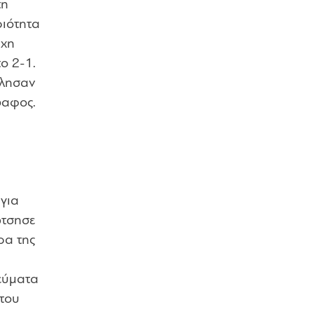
τη
ριότητα
ύχη
ο 2-1.
έλησαν
δαφος.
 για
ώτσησε
ρα της
εύματα
(του