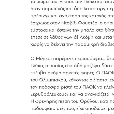
το σώμα του, νίκησε τον Γλύκο και έκ
ήταν σαρωτικός και δύο λεπτά αργότερ
πρέσινγκ και ανάκτηση της κατοχής στ
έστρωσε στον Νταβίδ Φουστέρ, ο οποί
εύστοχα και έστειλε την μπάλα στα δί
έπεσε σε λάθος γωνιά! Ακόμη και μετά
χωρίς να δείχνει την παραμικρή διάθε
Ο Μέγιερι παρέμενε περισσότερο… θεατή
Γλύκο, ο οποίος είχε ήδη μαζέψει δύο φ
επέμβει ακόμη αρκετές φορές. Ο ΠΑΟΚ 
του Ολυμπιακού, κάνοντας αβίαστα, έω
τον ποδοσφαιριστή του ΠΑΟΚ να κλείνε
«ερυθρόλευκους» και να αναγκάζεται ν
Η φρενήρης πίεση του Θρύλου, κάτι πο
ποδοσφαιριστές του, είχε αποδώσει μέχ