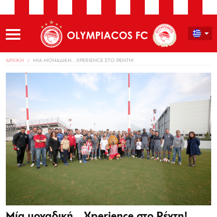
ΑΡΧΙΚΗ
ΜΙΑ ΜΟΝΑΔΙΚΗ… XPERIENCE ΣΤΟ ΡΕΝΤΗ!
Μία μοναδική… Xperience στο Ρέντη!