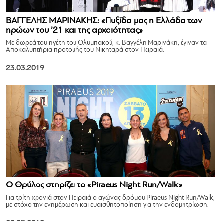
ΒΑΓΓΕΛΗΣ ΜΑΡΙΝΑΚΗΣ: «Πυξίδα μας η Ελλάδα των
ηρώων του ’21 και της αρχαιότητας»
Με δωρεά του ηγέτη του Ολυμπακού, κ. Βαγγέλη Μαρινάκη, έγιναν τα
Αποκαλυπτήρια προτομής του Νικηταρά στον Πειραιά.
23.03.2019
Ο Θρύλος στηρίζει το «Piraeus Night Run/Walk»
Για τρίτη χρονιά στον Πειραιά ο αγώνας δρόμου Piraeus Night Run/Walk,
με στόχο την ενημέρωση και ευαισθητοποίηση για την ενδομητρίωση.