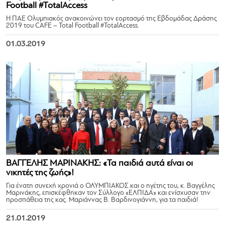
Football #TotalAccess
Η ΠΑΕ Ολυμπιακός ανακοινώνει τον εορτασμό της Εβδομάδας Δράσης
2019 του CAFE – Total Football #TotalAccess.
01.03.2019
ΒΑΓΓΕΛΗΣ ΜΑΡΙΝΑΚΗΣ: «Τα παιδιά αυτά είναι οι
νικητές της ζωής»!
Για ένατη συνεχή χρονιά ο ΟΛΥΜΠΙΑΚΟΣ και ο ηγέτης του, κ. Βαγγέλης
Μαρινάκης, επισκέφθηκαν τον Σύλλογο «ΕΛΠΙΔΑ» και ενίσχυσαν την
προσπάθεια της κας. Μαριάννας Β. Βαρδινογιάννη, για τα παιδιά!
21.01.2019