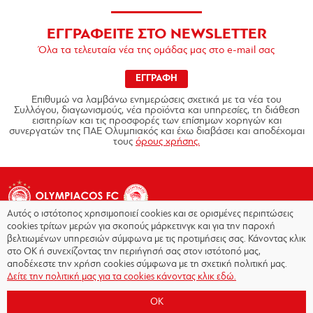
ΕΓΓΡΑΦΕΙΤΕ ΣΤΟ NEWSLETTER
Όλα τα τελευταία νέα της ομάδας μας στο e-mail σας
ΕΓΓΡΑΦΗ
Επιθυμώ να λαμβάνω ενημερώσεις σχετικά με τα νέα του
Συλλόγου, διαγωνισμούς, νέα προϊόντα και υπηρεσίες, τη διάθεση
εισιτηρίων και τις προσφορές των επίσημων χορηγών και
συνεργατών της ΠΑΕ Ολυμπιακός και έχω διαβάσει και αποδέχομαι
τους
όρους χρήσης.
Αυτός ο ιστότοπος χρησιμοποιεί cookies και σε ορισμένες περιπτώσεις
cookies τρίτων μερών για σκοπούς μάρκετινγκ και για την παροχή
βελτιωμένων υπηρεσιών σύμφωνα με τις προτιμήσεις σας. Κάνοντας κλικ
στο OK ή συνεχίζοντας την περιήγησή σας στον ιστότοπό μας,
Copyright © 2026 - Olympiacos.org
αποδέχεστε την χρήση cookies σύμφωνα με τη σχετική πολιτική μας.
Δείτε την πολιτική μας για τα cookies κάνοντας κλικ εδώ.
Όροι χρήσης
|
Πολιτική Απορρήτου
|
Πολιτική
Cookies
|
OK
Επικοινωνία