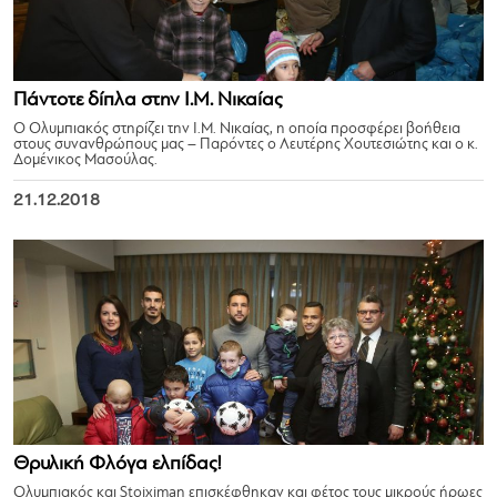
Πάντοτε δίπλα στην Ι.Μ. Νικαίας
Ο Ολυμπιακός στηρίζει την Ι.Μ. Νικαίας, η οποία προσφέρει βοήθεια
στους συνανθρώπους μας – Παρόντες ο Λευτέρης Χουτεσιώτης και ο κ.
Δομένικος Μασούλας.
21.12.2018
Θρυλική Φλόγα ελπίδας!
Ολυμπιακός και Stoiximan επισκέφθηκαν και φέτος τους μικρούς ήρωες