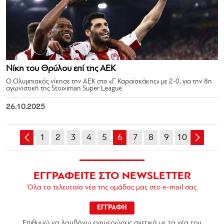
Νίκη του Θρύλου επί της ΑΕΚ
Ο Ολυμπιακός νίκησε την ΑΕΚ στο «Γ. Καραϊσκάκης» με 2-0, για την 8η
αγωνιστική της Stoiximan Super League.
26.10.2025
1
2
3
4
5
6
7
8
9
10
ΕΓΓΡΑΦΕΙΤΕ ΣΤΟ NEWSLETTER
Όλα τα τελευταία νέα της ομάδας μας στο e-mail σας
ΕΓΓΡΑΦΗ
Επιθυμώ να λαμβάνω ενημερώσεις σχετικά με τα νέα του