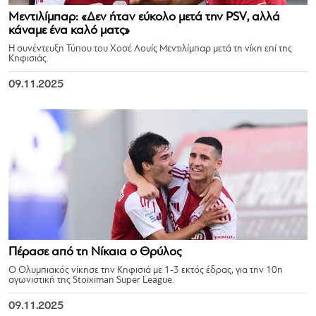
Μεντιλίμπαρ: «Δεν ήταν εύκολο μετά την PSV, αλλά
κάναμε ένα καλό ματς»
Η συνέντευξη Τύπου του Χοσέ Λουίς Μεντιλίμπαρ μετά τη νίκη επί της
Κηφισιάς.
09.11.2025
Πέρασε από τη Νίκαια ο Θρύλος
Ο Ολυμπιακός νίκησε την Κηφισιά με 1-3 εκτός έδρας, για την 10η
αγωνιστική της Stoiximan Super League.
09.11.2025