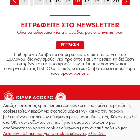
1
…
12
13
14
15
16
17
18
19
20
ΕΓΓΡΑΦΕΙΤΕ ΣΤΟ NEWSLETTER
Όλα τα τελευταία νέα της ομάδας μας στο e-mail σας
ΕΓΓΡΑΦΗ
Επιθυμώ να λαμβάνω ενημερώσεις σχετικά με τα νέα του
Συλλόγου, διαγωνισμούς, νέα προϊόντα και υπηρεσίες, τη διάθεση
εισιτηρίων και τις προσφορές των επίσημων χορηγών και
συνεργατών της ΠΑΕ Ολυμπιακός και έχω διαβάσει και αποδέχομαι
τους
όρους χρήσης.
Αυτός ο ιστότοπος χρησιμοποιεί cookies και σε ορισμένες περιπτώσεις
cookies τρίτων μερών για σκοπούς μάρκετινγκ και για την παροχή
βελτιωμένων υπηρεσιών σύμφωνα με τις προτιμήσεις σας. Κάνοντας κλικ
στο OK ή συνεχίζοντας την περιήγησή σας στον ιστότοπό μας,
Copyright © 2026 - Olympiacos.org
αποδέχεστε την χρήση cookies σύμφωνα με τη σχετική πολιτική μας.
Δείτε την πολιτική μας για τα cookies κάνοντας κλικ εδώ.
Όροι χρήσης
|
Πολιτική Απορρήτου
|
Πολιτική