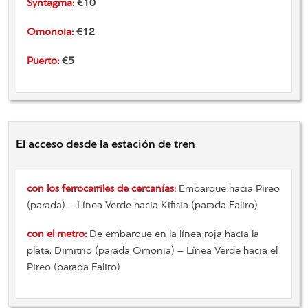
Syntagma:
€10
Omonoia:
€12
Puerto:
€5
El acceso desde la estación de tren
con los ferrocarriles
de cercanías
:
Embarque
hacia
Pireo
(
parada)
–
Línea Verde
hacia
Kifisia
(
parada
Faliro
)
con el metro
:
De embarque en
la línea roja
hacia la
plata.
Dimitrio
(
parada
Omonia
)
–
Línea Verde
hacia el
Pireo
(
parada
Faliro
)