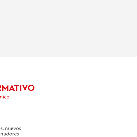
RMATIVO
nico.
os, nuevos
cinadores