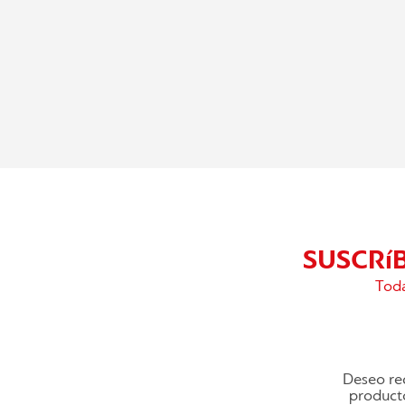
SUSCRí
Toda
Deseo rec
producto