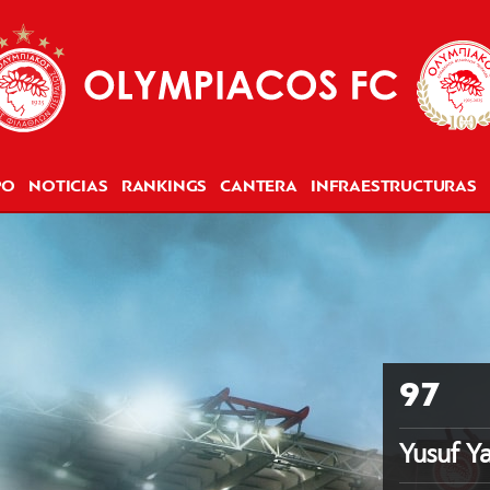
PO
NOTICIAS
RANKINGS
CANTERA
INFRAESTRUCTURAS
97
Yusuf Ya