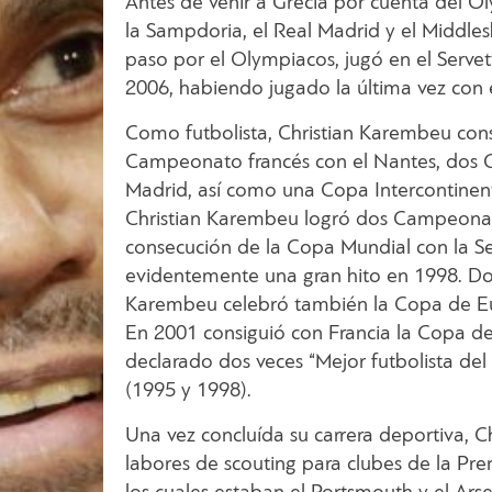
Antes de venir a Grecia por cuenta del Ol
la Sampdoria, el Real Madrid y el Middle
paso por el Olympiacos, jugó en el Servet
2006, habiendo jugado la última vez con e
Como futbolista, Christian Karembeu consi
Campeonato francés con el Nantes, dos 
Madrid, así como una Copa Intercontinenta
Christian Karembeu logró dos Campeonat
consecución de la Copa Mundial con la Sel
evidentemente una gran hito en 1998. Dos
Karembeu celebró también la Copa de Eur
En 2001 consiguió con Francia la Copa d
declarado dos veces “Mejor futbolista del
(1995 y 1998).
Una vez concluída su carrera deportiva, 
labores de scouting para clubes de la Pr