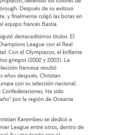
ympiacos, defendió los colores de
sbrough. Después de su exitoso
te, y finalmente colgó las botas en
l equipo francés Bastia.
guió destacadísimos títulos. El
Champions League con el Real
l. Con el Olympiacos, el brillante
os griegos (2002 y 2003). La
ección francesa resultó
 años después, Christian
opa con su selección nacional.
e Confederaciones. Ha sido
 año” por la región de Oceanía
Christian Karembeu se dedicó a
emier League entre otros, dentro de