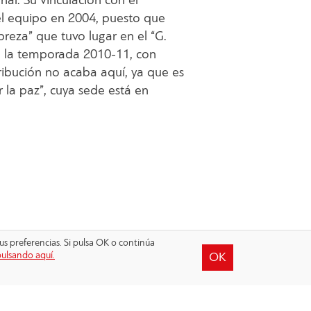
nal. Su vinculación con el
l equipo en 2004, puesto que
breza” que tuvo lugar en el “G.
n la temporada 2010-11, con
ibución no acaba aquí, ya que es
a paz”, cuya sede está en
us preferencias. Si pulsa OK o continúa
pulsando aquí.
OK