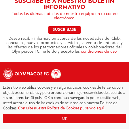
SUSCRíBETE A NUESTRO BOLETÍN
INFORMATIVO
Todas las últimas noticias de nuestro equipo en tu correo
electrónico.
SUSCRÍBASE
Deseo recibir información acerca de las novedades del Club,
concursos, nuevos productos y servicios, la venta de entradas y
las ofertas de los patrocinadores oficiales y colaboradores del
Olympiacós FC; he leído y acepto las
condiciones de uso
.
Este sitio web utiliza cookies y en algunos casos, cookies de terceros con
objetivos comerciales y para proporcionar mejores servicios de acuerdo a
sus preferencias. Si pulsa OK o continúa navegando por este sitio web,
Copyright © 2026 - Olympiacos.org
usted acepta el uso de las cookies de acuerdo con nuestra Política de
Cookies.
Consulte nuestra Política de Cookies pulsando aquí.
Condiciones de uso
|
Declaración de privacidad
|
Cookies Policy
|
OK
Contacto