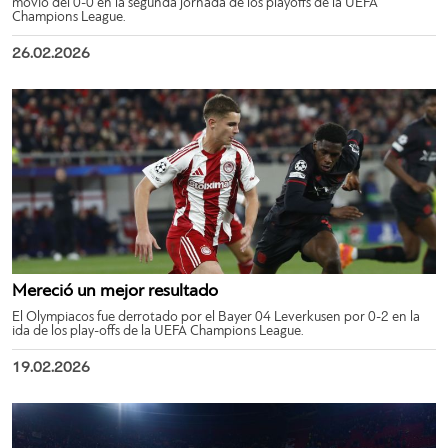
movió del 0-0 en la segunda jornada de los playoffs de la UEFA
Champions League.
26.02.2026
Mereció un mejor resultado
El Olympiacos fue derrotado por el Bayer 04 Leverkusen por 0-2 en la
ida de los play-offs de la UEFA Champions League.
19.02.2026