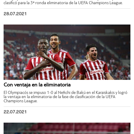
clasificó para la 3ª ronda eliminatoria de la UEFA Champions League.
28.07.2021
Con ventaja en la eliminatoria
El Olympiacós se impuso 1-0 al Neftchi de Bakú en el Karaiskakis y logró
la ventaja en la eliminatoria de la fase de clasificación de la UEFA
Champions League.
22.07.2021