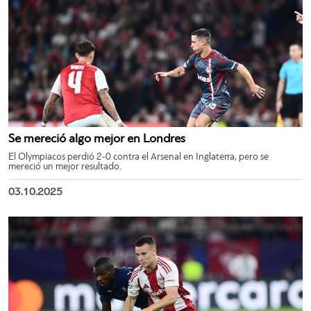
Se mereció algo mejor en Londres
El Olympiacos perdió 2-0 contra el Arsenal en Inglaterra, pero se
mereció un mejor resultado.
03.10.2025