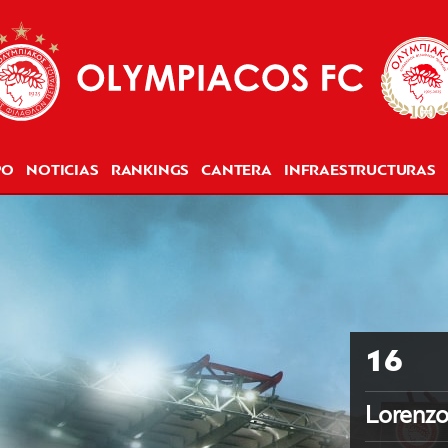
PO
NOTICIAS
RANKINGS
CANTERA
INFRAESTRUCTURAS
16
Lorenzo