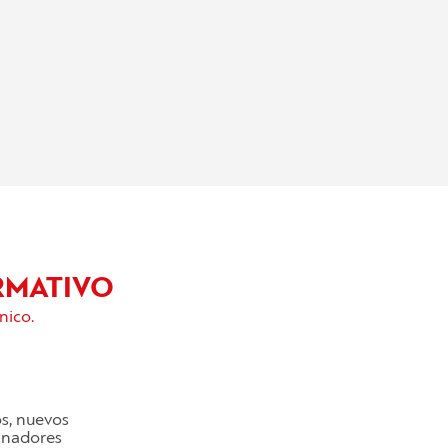
RMATIVO
nico.
os, nuevos
cinadores