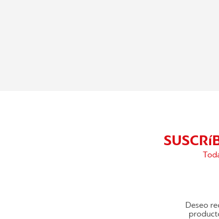
SUSCRí
Toda
Deseo rec
producto