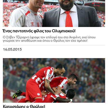
Ένας παντοτινός φίλος του Ολυμπιακού!
Ο Στίβεν Τζέραρντ έγραψε τον επίλογό του στο Άνφιλντ, εκεί όπου
γνώρισε την αποθέωση και όπου ο Θρύλος τον είχε τιμήσει!
16.05.2015
Κατοστάρης ο Θρύλος!