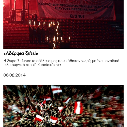
«Αδέρφια ζείτε!»
Η Θύρα 7 τίμησε τα αδέλφια μας που χάθηκαν νωρίς με ένα μοναδικό
τελετουργικό στο «Γ. Καραϊσκάκης».
08.02.2014