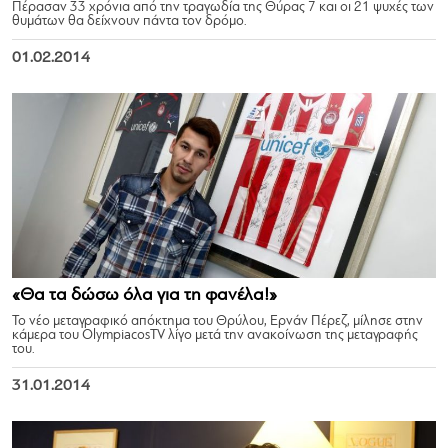
Πέρασαν 33 χρόνια από την τραγωδία της Θύρας 7 και οι 21 ψυχές των
θυμάτων θα δείχνουν πάντα τον δρόμο.
01.02.2014
«Θα τα δώσω όλα για τη φανέλα!»
Το νέο μεταγραφικό απόκτημα του Θρύλου, Ερνάν Πέρεζ, μίλησε στην
κάμερα του OlympiacosTV λίγο μετά την ανακοίνωση της μεταγραφής
του.
31.01.2014