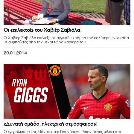
Οι «εκλεκτοί» του Χαβιέρ Σαβιόλα!
Ο Χαβιέρ Σαβιόλα επέλεξε σε αγγλική εκπομπή την καλύτερη ενδεκάδα
με συμπαίκτες από την μέχρι τώρα καριέρα του.
20.01.2014
«Δυνατή ομάδα, ηλεκτρική ατμόσφαιρα»!
Ο «γερόλυκος» της Μάντσεστερ Γιουνάιτεντ, Ράιαν Γκιγκς μιλάει στο