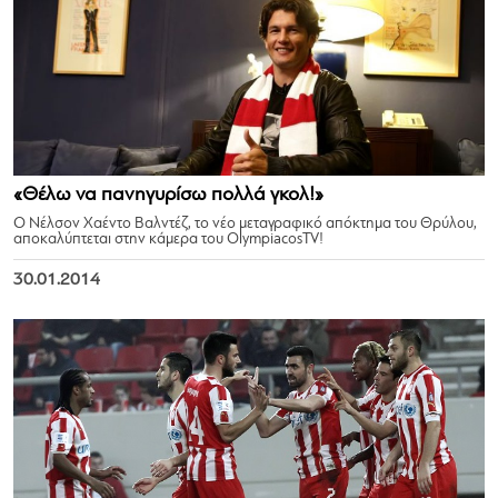
«Θέλω να πανηγυρίσω πολλά γκολ!»
Ο Νέλσον Χαέντο Βαλντέζ, το νέο μεταγραφικό απόκτημα του Θρύλου,
αποκαλύπτεται στην κάμερα του OlympiacosTV!
30.01.2014