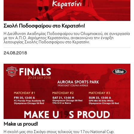
Σχολή Ποδοσφαίρου στο Κερατσίνι!
Η Διεύθυνση Ακαδημίας Ποδοσφαίρου του Ολυμπιακού, σε συνεργασία
με τον Α.Π.Ο. Ατρόμητος Κερατσινίου, ανακοινώνει την έναρξη
λειτουργίας Σχολής Ποδοσφαίρου στο Κερατσίνι.
24.08.2018
Make us proud!
Η σχολή μας στο Σικάγο στους τελικούς του 17ου National Cup.