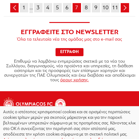
1
…
3
4
5
6
7
8
9
10
11
ΕΓΓΡΑΦΕΙΤΕ ΣΤΟ NEWSLETTER
Όλα τα τελευταία νέα της ομάδας μας στο e-mail σας
ΕΓΓΡΑΦΗ
Επιθυμώ να λαμβάνω ενημερώσεις σχετικά με τα νέα του
Συλλόγου, διαγωνισμούς, νέα προϊόντα και υπηρεσίες, τη διάθεση
εισιτηρίων και τις προσφορές των επίσημων χορηγών και
συνεργατών της ΠΑΕ Ολυμπιακός και έχω διαβάσει και αποδέχομαι
τους
όρους χρήσης.
Αυτός ο ιστότοπος χρησιμοποιεί cookies και σε ορισμένες περιπτώσεις
cookies τρίτων μερών για σκοπούς μάρκετινγκ και για την παροχή
βελτιωμένων υπηρεσιών σύμφωνα με τις προτιμήσεις σας. Κάνοντας κλικ
στο OK ή συνεχίζοντας την περιήγησή σας στον ιστότοπό μας,
Copyright © 2026 - Olympiacos.org
αποδέχεστε την χρήση cookies σύμφωνα με τη σχετική πολιτική μας.