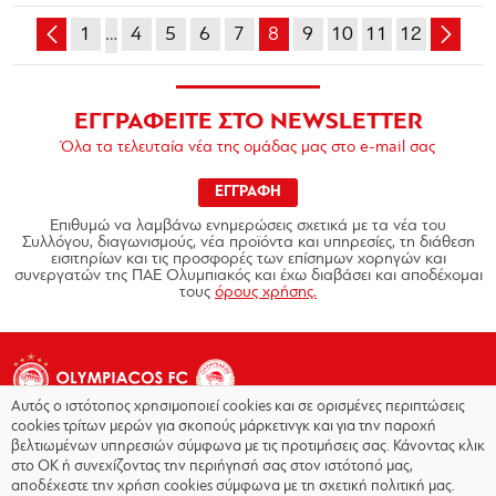
1
…
4
5
6
7
8
9
10
11
12
ΕΓΓΡΑΦΕΙΤΕ ΣΤΟ NEWSLETTER
Όλα τα τελευταία νέα της ομάδας μας στο e-mail σας
ΕΓΓΡΑΦΗ
Επιθυμώ να λαμβάνω ενημερώσεις σχετικά με τα νέα του
Συλλόγου, διαγωνισμούς, νέα προϊόντα και υπηρεσίες, τη διάθεση
εισιτηρίων και τις προσφορές των επίσημων χορηγών και
συνεργατών της ΠΑΕ Ολυμπιακός και έχω διαβάσει και αποδέχομαι
τους
όρους χρήσης.
Αυτός ο ιστότοπος χρησιμοποιεί cookies και σε ορισμένες περιπτώσεις
cookies τρίτων μερών για σκοπούς μάρκετινγκ και για την παροχή
βελτιωμένων υπηρεσιών σύμφωνα με τις προτιμήσεις σας. Κάνοντας κλικ
στο OK ή συνεχίζοντας την περιήγησή σας στον ιστότοπό μας,
Copyright © 2026 - Olympiacos.org
αποδέχεστε την χρήση cookies σύμφωνα με τη σχετική πολιτική μας.