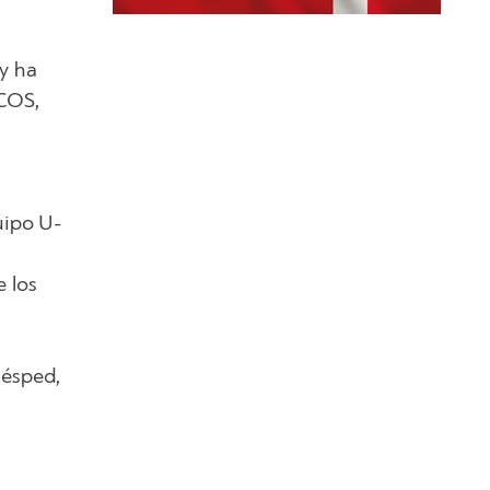
y ha
ACOS,
uipo U-
 los
césped,