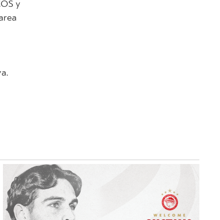
COS y
area
a.