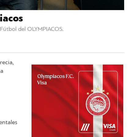
iacos
e Fútbol del OLYMPIACOS.
recia,
la
entales