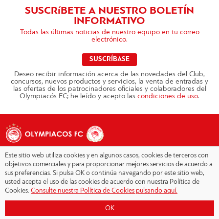
SUSCRíBETE A NUESTRO BOLETÍN
INFORMATIVO
Todas las últimas noticias de nuestro equipo en tu correo
electrónico.
SUSCRÍBASE
Deseo recibir información acerca de las novedades del Club,
concursos, nuevos productos y servicios, la venta de entradas y
las ofertas de los patrocinadores oficiales y colaboradores del
Olympiacós FC; he leído y acepto las
condiciones de uso
.
Este sitio web utiliza cookies y en algunos casos, cookies de terceros con
objetivos comerciales y para proporcionar mejores servicios de acuerdo a
sus preferencias. Si pulsa OK o continúa navegando por este sitio web,
Copyright © 2026 - Olympiacos.org
usted acepta el uso de las cookies de acuerdo con nuestra Política de
Cookies.
Consulte nuestra Política de Cookies pulsando aquí.
Condiciones de uso
|
Declaración de privacidad
|
Cookies Policy
|
OK
Contacto