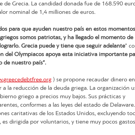
de de Grecia. La candidad donada fue de 168.590 euro
lor nominal de 1,4 milliones de euros.
todos para que ayuden nuestro país en estos momentos
s griegos somos patriotas, y ha llegado el momento de
grarlo. Grecia puede y tiene que seguir adelante
” c
ón del Olympiacos apoya esta iniciativa importante pa
o de nuestro país”.
.greecedebtfree.org
) se propone recaudar dinero en
r a la reducción de la deuda griega. La organización u
ierno griego a precios muy bajos. Sus prácticas y
entes, conformes a las leyes del estado de Delaware.
ciones caritativas de los Estados Unidos, excluyendo to
, es dirigida por voluntarios, y tiene muy pocos gasto