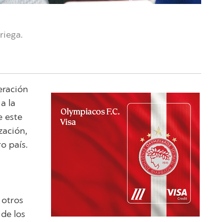
riega.
eración
a la
e este
zación,
o país.
 otros
 de los