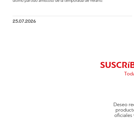
último partido amistoso de la temporada de verano.
25.07.2026
SUSCRí
Toda
Deseo rec
producto
oficiale