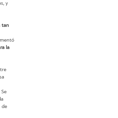
s, y
 tan
omentó
ra la
tre
sa
 Se
da
s de