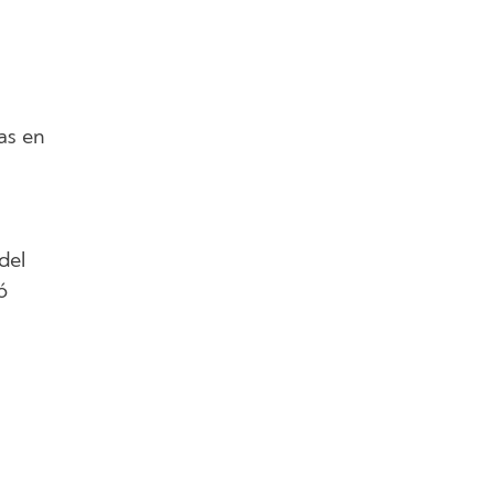
as en
del
ó