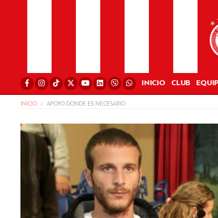
INICIO
CLUB
EQUI
INICIO
APOYO DONDE ES NECESARIO