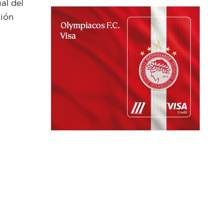
al del
ción