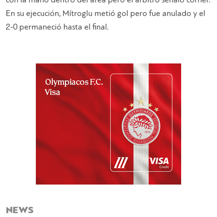
con la mano dentro del área pero el árbitro señaló córner.
En su ejecución, Mítroglu metió gol pero fue anulado y el
2-0 permaneció hasta el final.
NEWS