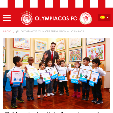
INICIO
¡EL OLYMPIACÓS Y UNICEF PREMIARON A LOS NIÑOS!