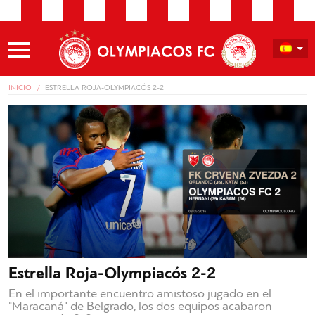
INICIO
ESTRELLA ROJA-OLYMPIACÓS 2-2
Estrella Roja-Olympiacós 2-2
En el importante encuentro amistoso jugado en el
"Maracaná" de Belgrado, los dos equipos acabaron