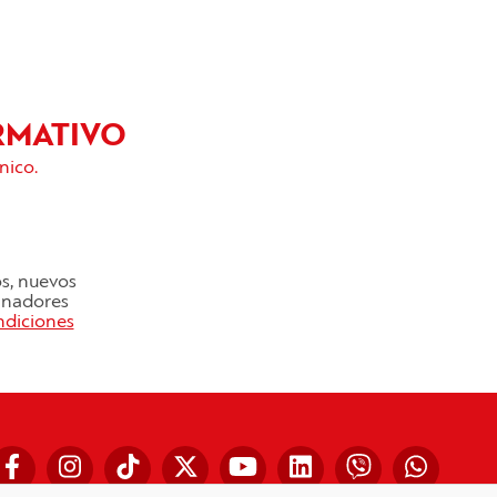
RMATIVO
nico.
os, nuevos
cinadores
ndiciones