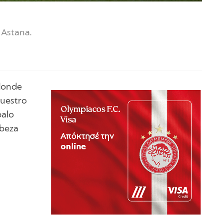
 Astana.
 donde
Nuestro
palo
abeza