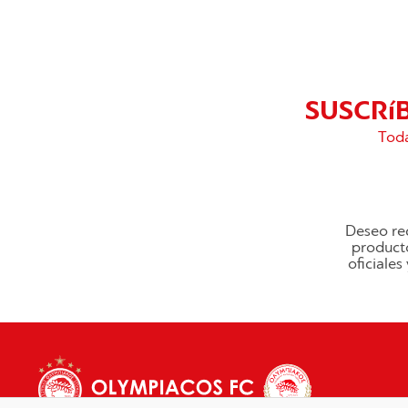
SUSCRí
Toda
Deseo rec
producto
oficiale