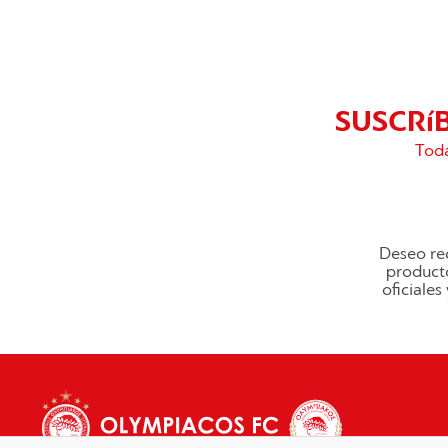
SUSCRí
Toda
Deseo rec
producto
oficiale