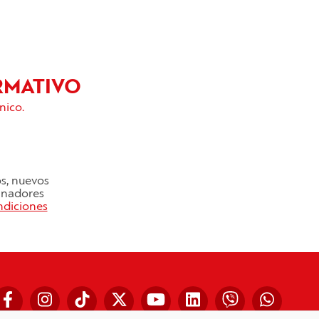
RMATIVO
nico.
os, nuevos
cinadores
ndiciones