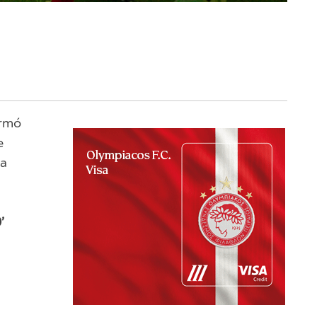
ormó
e
ja
’