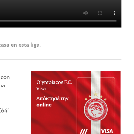
sa en esta liga.
 con
ena
(64′