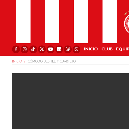
INICIO
CLUB
EQUI
INICIO
CÓMODO DESFILE Y CUARTETO