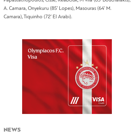
Papastathopoulos, Cisse, Reabciuk, M’Vila (85’ Bouchalakis),
A. Camara, Onyekuru (85’ Lopes), Masouras (64’ M.
Camara), Tiquinho (72’ El Arabi).
NEWS